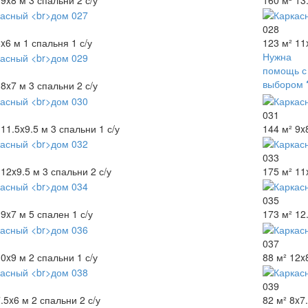
028
8x6 м
1 спальня
1 с/у
123 м²
11
Нужна
помощь с
выбором
8x7 м
3 спальни
2 с/у
031
11.5x9.5 м
3 спальни
1 с/у
144 м²
9x
033
12x9.5 м
3 спальни
2 с/у
175 м²
11
035
9x7 м
5 спален
1 с/у
173 м²
12
037
10x9 м
2 спальни
1 с/у
88 м²
12x
039
.5x6 м
2 спальни
2 с/у
82 м²
8x7