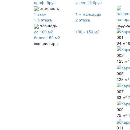
проф. брус
клееный брус
этажность
одноэ
1 этаж
1 + мансарда
панор
1.5 этажа
2 этажа
подход
площадь
до 100 м2
100 - 150 м2
001
более 150 м2
84 м²
все фильтры
003
123 м²
005
128 м²
007
63 м²
009
75 м²
011