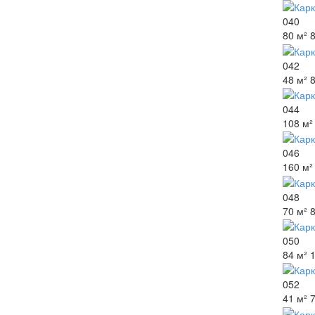
040
80 м²
042
48 м²
044
108 м²
046
160 м²
048
70 м²
050
84 м²
052
41 м²
7