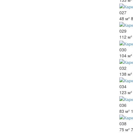
027
48 м²
029
112 м²
030
104 м²
032
138 м²
034
123 м²
036
83 м²
038
75 м²
7