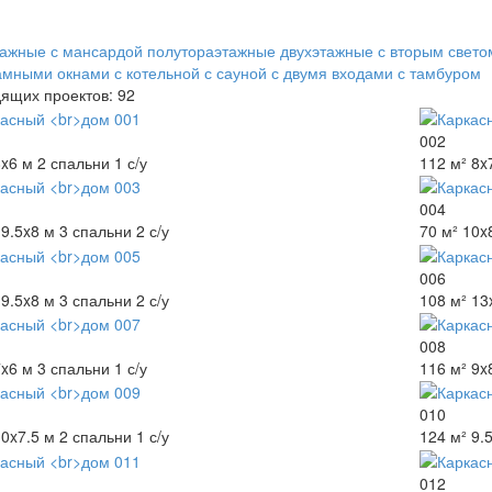
тажные
с мансардой
полутораэтажные
двухэтажные
с вторым свето
амными окнами
с котельной
с сауной
с двумя входами
с тамбуром
ящих проектов: 92
002
8x6 м
2 спальни
1 с/у
112 м²
8x
004
9.5x8 м
3 спальни
2 с/у
70 м²
10x
006
9.5x8 м
3 спальни
2 с/у
108 м²
13
008
7x6 м
3 спальни
1 с/у
116 м²
9x
010
10x7.5 м
2 спальни
1 с/у
124 м²
9.
012