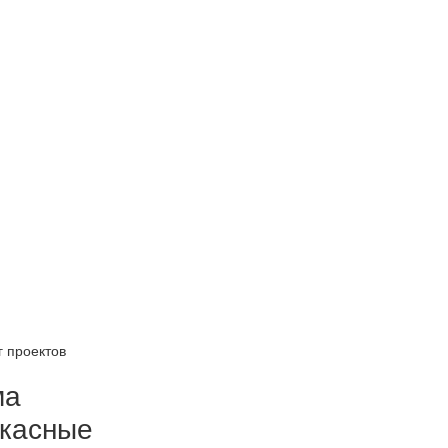
г проектов
ма
ркасные