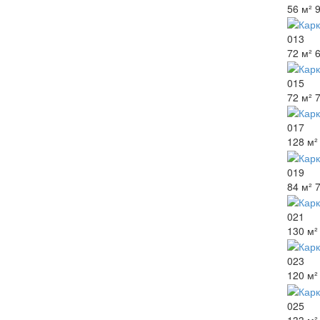
56 м²
9
013
72 м²
015
72 м²
7
017
128 м²
019
84 м²
021
130 м²
023
120 м²
025
133 м²