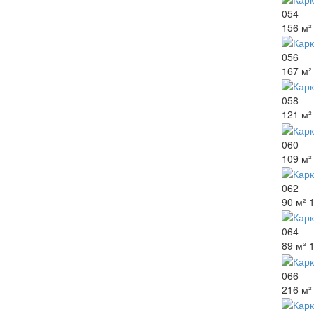
054
156 м²
056
167 м²
058
121 м²
060
109 м²
062
90 м²
064
89 м²
066
216 м²