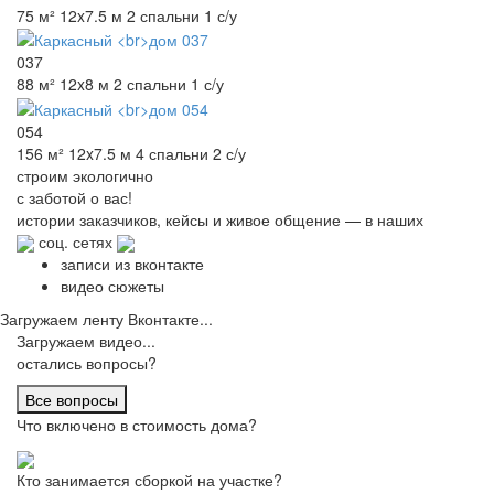
75 м²
12x7.5 м
2 спальни
1 с/у
037
88 м²
12x8 м
2 спальни
1 с/у
054
156 м²
12x7.5 м
4 спальни
2 с/у
строим
экологично
с заботой о вас!
истории заказчиков,
кейсы и живое общение
— в наших
соц. сетях
записи из вконтакте
видео сюжеты
Загружаем ленту Вконтакте...
Загружаем видео...
остались вопросы?
Все вопросы
Что включено в стоимость дома?
Кто занимается сборкой на участке?