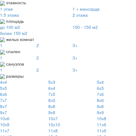
этажность
1 этаж
1 + мансарда
1.5 этажа
2 этажа
площадь
до 100 м2
100 - 150 м2
более 150 м2
жилых комнат
1
2
3+
спален
1
2
3+
санузлов
1
2
3+
размеры
4х4
5х3
5х4
5х5
6х4
6х5
6х6
7х5
7х6
7х7
8х5
8х6
8х7
8х8
9х6
9х7
9х8
9х9
10х6
10х7
10х8
10х9
10х10
11х6
11х7
11х8
11х9