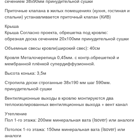
сечением 38х90мм принудительной сушки
Приточные клапана
в жилых помещениях (кухня, гостиная и
спальни) устанавливается приточный клапан (КИВ)
Крыша
Крыша
Согласно проекта, обрешетка под кровлю:
обрезная доска сечением 20х100мм принудительной сушки
Объемные свесы кровли(широкий свес):
40см
Кровля
Металочерепица 0,45мм. с контр.обрешеткой и
мембранной плёнкой супердиффузионной.
Высота конька:
3,5м
Стропила
доски строганные 38х190 мм шаг 590мм.
принудительной сушки
Вентиляционные выходы
в кровлю монтируются два
теплоизолированных вентиляционных выхода + вент канал
Утепление
Пол 1-го этажа:
200мм минеральная вата (Isover) или аналоги
Потолок 1-го этажа:
150мм минеральная вата (Isover) или
аналоги