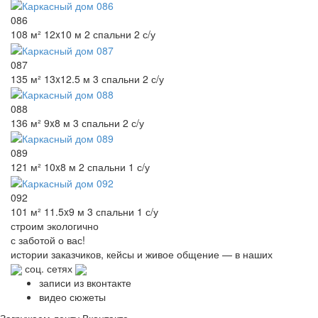
086
108 м²
12x10 м
2 спальни
2 с/у
087
135 м²
13x12.5 м
3 спальни
2 с/у
088
136 м²
9x8 м
3 спальни
2 с/у
089
121 м²
10x8 м
2 спальни
1 с/у
092
101 м²
11.5x9 м
3 спальни
1 с/у
строим
экологично
с заботой о вас!
истории заказчиков,
кейсы и живое общение
— в наших
соц. сетях
записи из вконтакте
видео сюжеты
Загружаем ленту Вконтакте...