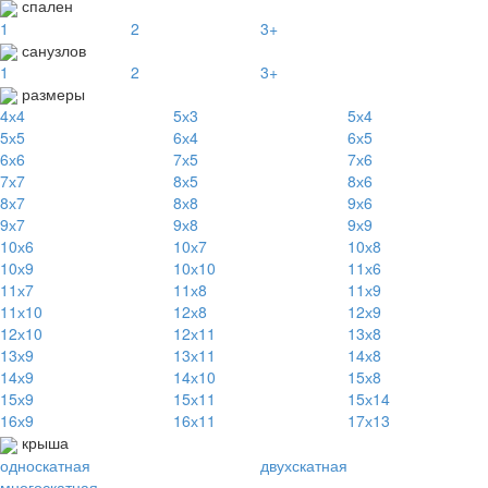
спален
1
2
3+
санузлов
1
2
3+
размеры
4х4
5х3
5х4
5х5
6х4
6х5
6х6
7х5
7х6
7х7
8х5
8х6
8х7
8х8
9х6
9х7
9х8
9х9
10х6
10х7
10х8
10х9
10х10
11х6
11х7
11х8
11х9
11х10
12х8
12х9
12х10
12х11
13х8
13х9
13х11
14х8
14х9
14х10
15х8
15х9
15х11
15х14
16х9
16х11
17х13
крыша
односкатная
двухскатная
многоскатная