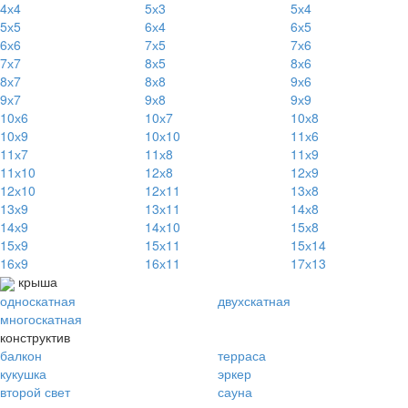
4х4
5х3
5х4
5х5
6х4
6х5
6х6
7х5
7х6
7х7
8х5
8х6
8х7
8х8
9х6
9х7
9х8
9х9
10х6
10х7
10х8
10х9
10х10
11х6
11х7
11х8
11х9
11х10
12х8
12х9
12х10
12х11
13х8
13х9
13х11
14х8
14х9
14х10
15х8
15х9
15х11
15х14
16х9
16х11
17х13
крыша
односкатная
двухскатная
многоскатная
конструктив
балкон
терраса
кукушка
эркер
второй свет
сауна