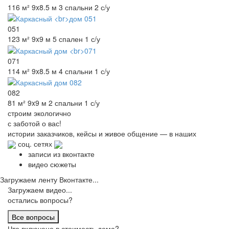
116 м²
9x8.5 м
3 спальни
2 с/у
051
123 м²
9x9 м
5 спален
1 с/у
071
114 м²
9x8.5 м
4 спальни
1 с/у
082
81 м²
9x9 м
2 спальни
1 с/у
строим
экологично
с заботой о вас!
истории заказчиков,
кейсы и живое общение
— в наших
соц. сетях
записи из вконтакте
видео сюжеты
Загружаем ленту Вконтакте...
Загружаем видео...
остались вопросы?
Все вопросы
Что включено в стоимость дома?