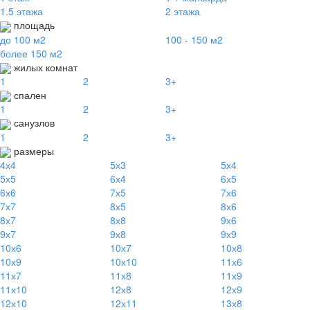
1.5 этажа
2 этажа
площадь
до 100 м2
100 - 150 м2
более 150 м2
жилых комнат
1
2
3+
спален
1
2
3+
санузлов
1
2
3+
размеры
4х4
5х3
5х4
5х5
6х4
6х5
6х6
7х5
7х6
7х7
8х5
8х6
8х7
8х8
9х6
9х7
9х8
9х9
10х6
10х7
10х8
10х9
10х10
11х6
11х7
11х8
11х9
11х10
12х8
12х9
12х10
12х11
13х8