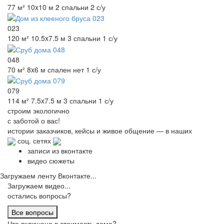
77 м²
10x10 м
2 спальни
2 с/у
023
120 м²
10.5x7.5 м
3 спальни
1 с/у
048
70 м²
8x6 м
спален нет
1 с/у
079
114 м²
7.5x7.5 м
3 спальни
1 с/у
строим
экологично
с заботой о вас!
истории заказчиков,
кейсы и живое общение
— в наших
соц. сетях
записи из вконтакте
видео сюжеты
Загружаем ленту Вконтакте...
Загружаем видео...
остались вопросы?
Все вопросы
Что включено в стоимость дома?