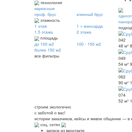
технология
каркасные
проф. брус
клееный брус
одноэ
этажность
панор
1 этаж
1 + мансарда
подход
1.5 этажа
2 этажа
площадь
042
до 100 м2
100 - 150 м2
48 м²
более 150 м2
все фильтры
049
54 м²
062
90 м²
074
52 м²
строим
экологично
с заботой о вас!
истории заказчиков,
кейсы и живое общение
— в 
соц. сетях
записи из вконтакте