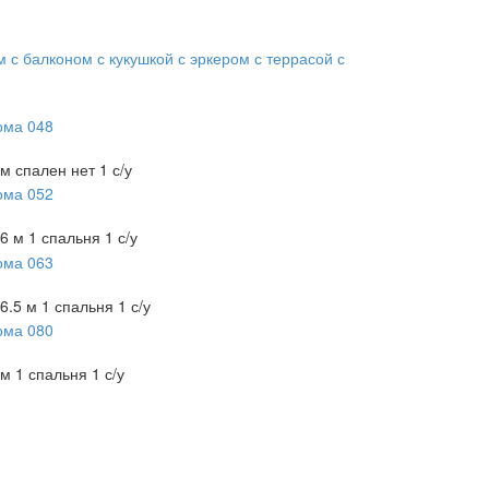
м
с балконом
с кукушкой
с эркером
с террасой
с
 м
спален нет
1 с/у
x6 м
1 спальня
1 с/у
6.5 м
1 спальня
1 с/у
 м
1 спальня
1 с/у