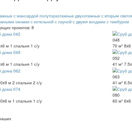
тажные
с мансардой
полутораэтажные
двухэтажные
с вторым свето
амными окнами
с котельной
с сауной
с двумя входами
с тамбуром
ящих проектов: 8
048
8x6 м
1 спальня
1 с/у
70 м²
8x6
052
9x6 м
1 спальня
1 с/у
41 м²
7.5
063
10x9 м
2 спальни
2 с/у
41 м²
6.5x
080
10x6 м
1 спальня
1 с/у
60 м²
6x6
наших