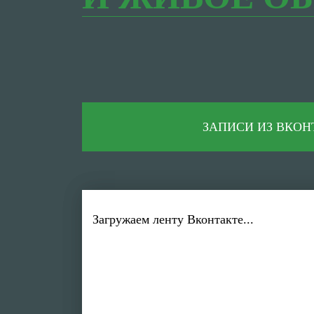
ЗАПИСИ ИЗ ВКОН
Загружаем ленту Вконтакте...