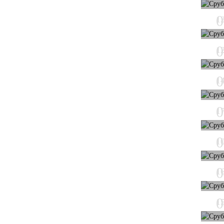
0
13
0
12
0
14
0
17
0
10
0
16
0
15