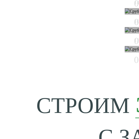
0
14
0
10
0
12
0
СТРОИМ
С З