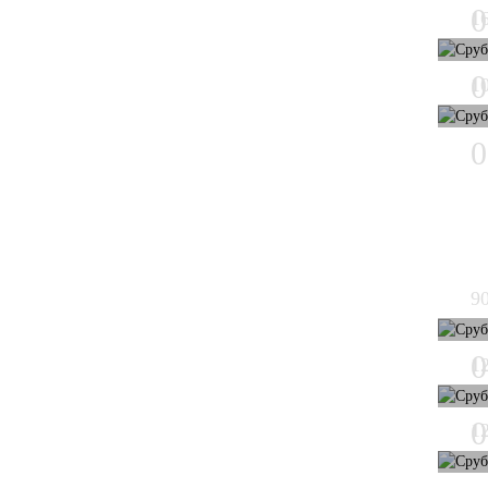
0
16
0
10
0
90
0
12
0
12