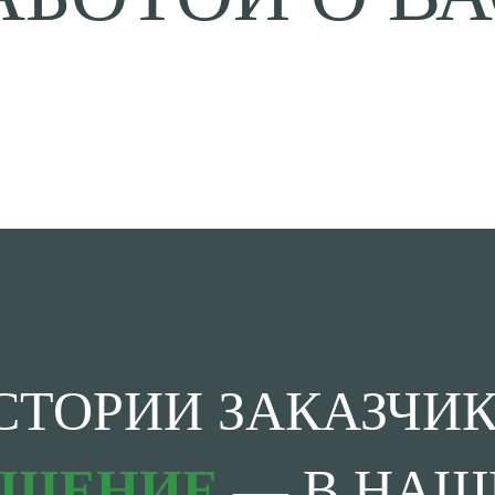
СТОРИИ ЗАКАЗЧИ
БЩЕНИЕ
— В НАШ