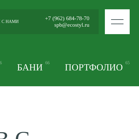
+7 (962) 684-78-70
 С НАМИ
spb@ecostyl.ru
6
66
65
БАНИ
ПОРТФОЛИО