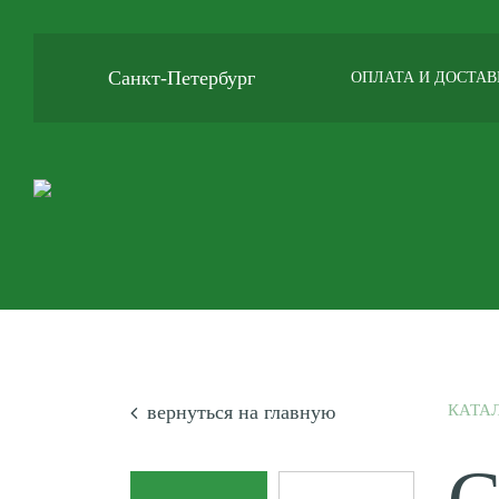
Санкт-Петербург
ОПЛАТА И ДОСТАВ
вернуться на главную
КАТА