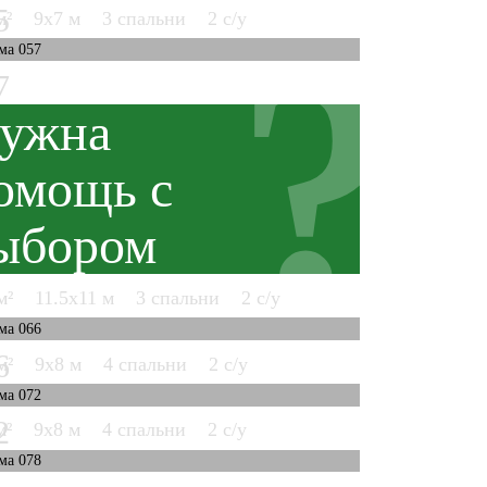
5
м²
9x7 м
3 спальни
2 с/у
?
7
ужна
омощь с
ыбором
м²
11.5x11 м
3 спальни
2 с/у
6
м²
9x8 м
4 спальни
2 с/у
2
м²
9x8 м
4 спальни
2 с/у