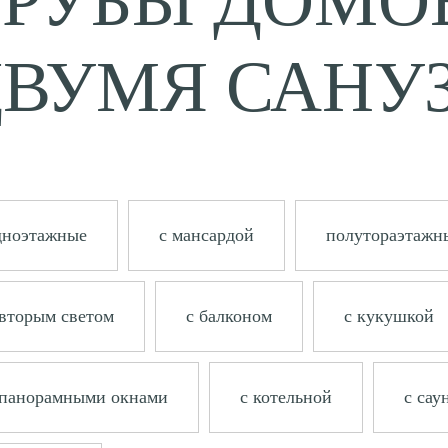
РУБЫ ДОМО
ДВУМЯ САНУ
дноэтажные
с мансардой
полутораэтажн
 вторым светом
с балконом
с кукушкой
 панорамными окнами
с котельной
с сау