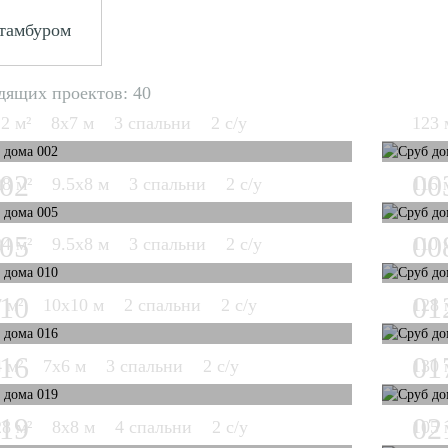
 тамбуром
дящих проектов: 40
2 м²
8x7 м
3 спальни
2 с/у
123 
02
00
8 м²
9.5x8 м
3 спальни
2 с/у
116 
05
00
4 м²
9.5x8 м
3 спальни
2 с/у
110 
10
01
 м²
10x10 м
2 спальни
2 с/у
128 
16
01
 м²
7x6 м
3 спальни
2 с/у
130 
19
02
8 м²
8x8 м
4 спальни
2 с/у
105 