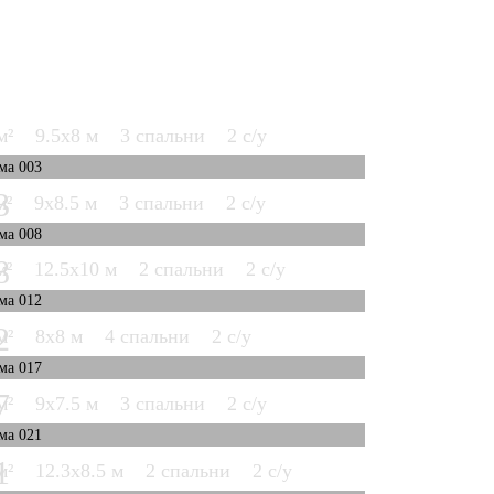
м²
9.5x8 м
3 спальни
2 с/у
3
м²
9x8.5 м
3 спальни
2 с/у
8
м²
12.5x10 м
2 спальни
2 с/у
2
м²
8x8 м
4 спальни
2 с/у
7
м²
9x7.5 м
3 спальни
2 с/у
1
м²
12.3x8.5 м
2 спальни
2 с/у