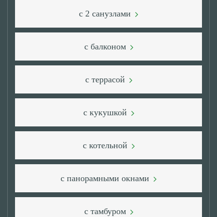
с 2 санузлами
с балконом
с террасой
с кукушкой
с котельной
с панорамными окнами
с тамбуром