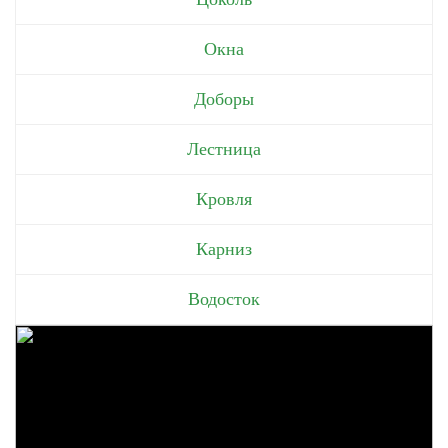
Окна
Доборы
Лестница
Кровля
Карниз
Водосток