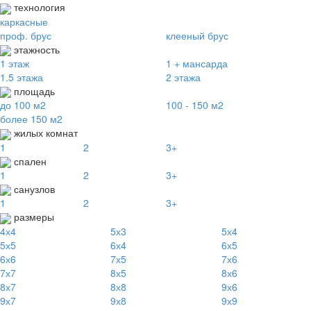
технология
каркасные
проф. брус
клееный брус
этажность
1 этаж
1 + мансарда
1.5 этажа
2 этажа
площадь
до 100 м2
100 - 150 м2
более 150 м2
жилых комнат
1
2
3+
спален
1
2
3+
санузлов
1
2
3+
размеры
4х4
5х3
5х4
5х5
6х4
6х5
6х6
7х5
7х6
7х7
8х5
8х6
8х7
8х8
9х6
9х7
9х8
9х9