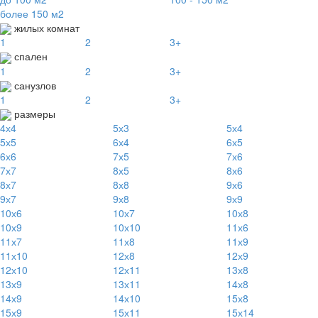
более 150 м2
жилых комнат
1
2
3+
спален
1
2
3+
санузлов
1
2
3+
размеры
4х4
5х3
5х4
5х5
6х4
6х5
6х6
7х5
7х6
7х7
8х5
8х6
8х7
8х8
9х6
9х7
9х8
9х9
10х6
10х7
10х8
10х9
10х10
11х6
11х7
11х8
11х9
11х10
12х8
12х9
12х10
12х11
13х8
13х9
13х11
14х8
14х9
14х10
15х8
15х9
15х11
15х14