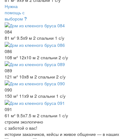
81 м²
9x9 м
2 спальни
1 с/у
Нужна
помощь с
выбором
?
084
81 м²
9.5x9 м
2 спальни
1 с/у
086
108 м²
12x10 м
2 спальни
2 с/у
089
121 м²
10x8 м
2 спальни
2 с/у
090
150 м²
11x9 м
2 спальни
1 с/у
091
61 м²
9.5x7.5 м
2 спальни
1 с/у
строим
экологично
с заботой о вас!
истории заказчиков,
кейсы и живое общение
— в наших