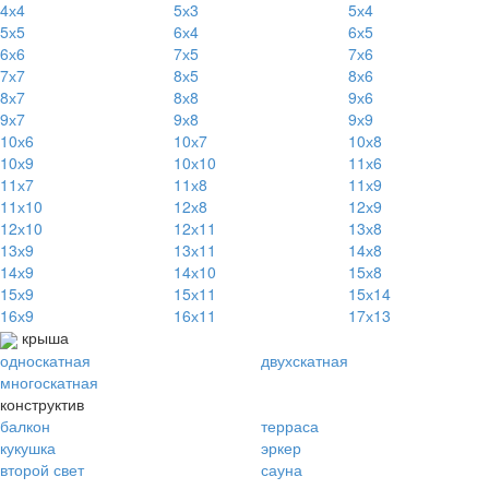
4х4
5х3
5х4
5х5
6х4
6х5
6х6
7х5
7х6
7х7
8х5
8х6
8х7
8х8
9х6
9х7
9х8
9х9
10х6
10х7
10х8
10х9
10х10
11х6
11х7
11х8
11х9
11х10
12х8
12х9
12х10
12х11
13х8
13х9
13х11
14х8
14х9
14х10
15х8
15х9
15х11
15х14
16х9
16х11
17х13
крыша
односкатная
двухскатная
многоскатная
конструктив
балкон
терраса
кукушка
эркер
второй свет
сауна