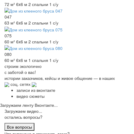
72 м²
6x6 м
2 спальни
1 с/у
047
63 м²
6x6 м
2 спальни
1 с/у
075
60 м²
6x6 м
2 спальни
1 с/у
080
60 м²
6x6 м
1 спальня
1 с/у
строим
экологично
с заботой о вас!
истории заказчиков,
кейсы и живое общение
— в наших
соц. сетях
записи из вконтакте
видео сюжеты
Загружаем ленту Вконтакте...
Загружаем видео...
остались вопросы?
Все вопросы
Что включено в стоимость дома?