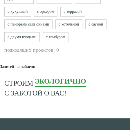
с кукушкой
с эркером
с террасой
с панорамными окнами
с котельной
с сауной
с двумя входами
с тамбуром
подходящих проектов: 0
Записей не найдено.
ЭКОЛОГИЧНО
СТРОИМ
С ЗАБОТОЙ О ВАС!