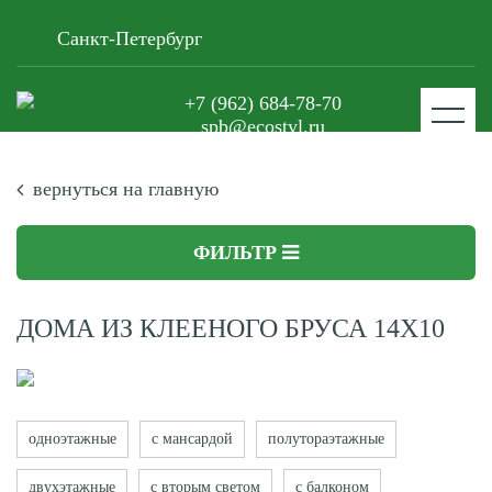
Санкт-Петербург
+7 (962) 684-78-70
spb@ecostyl.ru
вернуться на главную
ФИЛЬТР
ДОМА ИЗ КЛЕЕНОГО БРУСА 14Х10
одноэтажные
с мансардой
полутораэтажные
двухэтажные
с вторым светом
с балконом