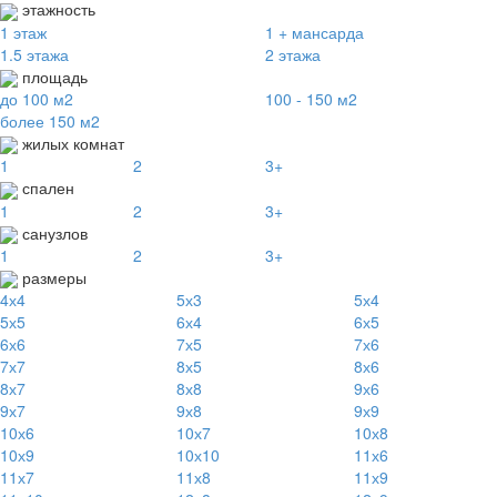
этажность
1 этаж
1 + мансарда
1.5 этажа
2 этажа
площадь
до 100 м2
100 - 150 м2
более 150 м2
жилых комнат
1
2
3+
спален
1
2
3+
санузлов
1
2
3+
размеры
4х4
5х3
5х4
5х5
6х4
6х5
6х6
7х5
7х6
7х7
8х5
8х6
8х7
8х8
9х6
9х7
9х8
9х9
10х6
10х7
10х8
10х9
10х10
11х6
11х7
11х8
11х9