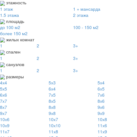
этажность
1 этаж
1 + мансарда
1.5 этажа
2 этажа
площадь
до 100 м2
100 - 150 м2
более 150 м2
жилых комнат
1
2
3+
спален
1
2
3+
санузлов
1
2
3+
размеры
4х4
5х3
5х4
5х5
6х4
6х5
6х6
7х5
7х6
7х7
8х5
8х6
8х7
8х8
9х6
9х7
9х8
9х9
10х6
10х7
10х8
10х9
10х10
11х6
11х7
11х8
11х9