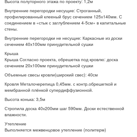
Высота полуторного этажа по проекту:
1,2м
Внутренние перегородки несущие:
Строганный,
профилированный клееный брус сечением 125х140мм. С
соединением в «стык с заглублением 4-5см» в капитальные
стены.
Внутренние перегородки не несущие:
Каркасные из доски
сечением 40х100мм принудительной сушки
Крыша
Крыша
Согласно проекта, обрешетка под кровлю: доска
сечением 20х100мм принудительной сушки
Объемные свесы кровли(широкий свес):
40см
Кровля
Металочерепица 0,45мм. с контр.обрешеткой и
мембранной плёнкой супердиффузионной.
Высота конька:
3,5м
Стропила
доска 40х200мм шаг 590мм. Доски естественной
влажности.
Утепление
Выполняется
межвенцовое утепление (политерм)