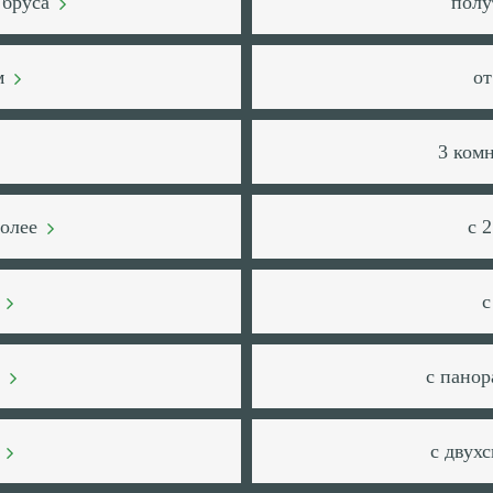
 бруса
полу
.м
от
3 ком
более
с 
м
с
й
с пано
м
с двух