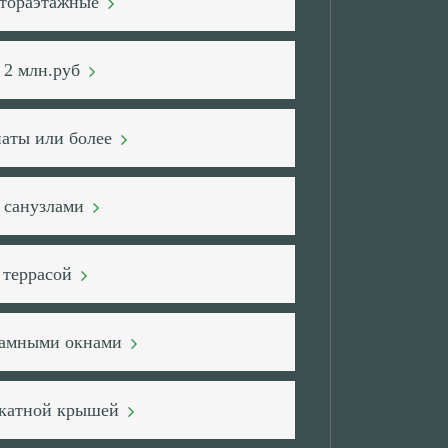
тораэтажные
 2 млн.руб
наты или более
2 санузлами
 террасой
рамными окнами
скатной крышей